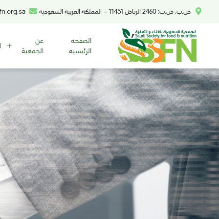
ص.ب. ص.ب: 2460 الرياض 11451 – المملكة العربية السعودية
n.org.sa
الصفحه
عن
ا
الرئيسيه
الجمعية