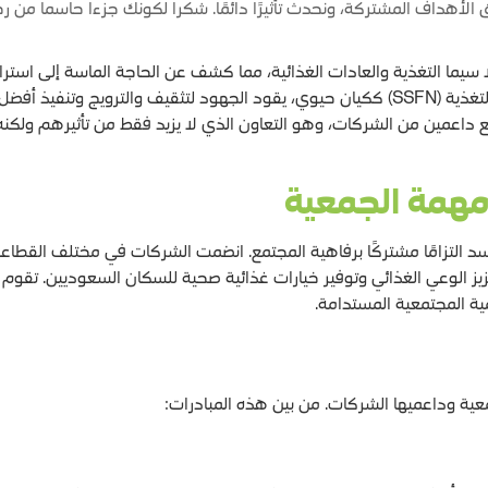
الأهداف المشتركة، ونحدث تأثيرًا دائمًا. شكرا لكونك جزءا حاسما من رحل
ا سيما التغذية والعادات الغذائية، مما كشف عن الحاجة الماسة إلى استر
الصلة. في هذا السياق، ظهرت الجمعية السعودية للغذاء والتغذية (SSFN) ككيان حيوي، يقود الجه
 داعمين من الشركات، وهو التعاون الذي لا يزيد فقط من تأثيرهم ولكنه 
همة الجمعية
 التزامًا مشتركًا برفاهية المجتمع. انضمت الشركات في مختلف القطاعا
ز الوعي الغذائي وتوفير خيارات غذائية صحية للسكان السعوديين. تقوم 
ية المجتمعية المستدامة.
جمعية وداعميها الشركات. من بين هذه المبادرات: